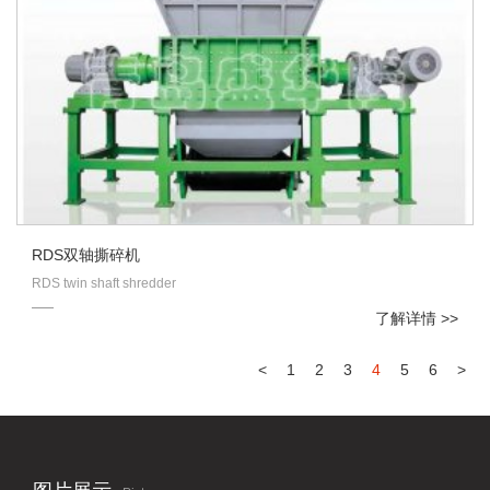
RDS双轴撕碎机
RDS twin shaft shredder
了解详情 >>
<
1
2
3
4
5
6
>