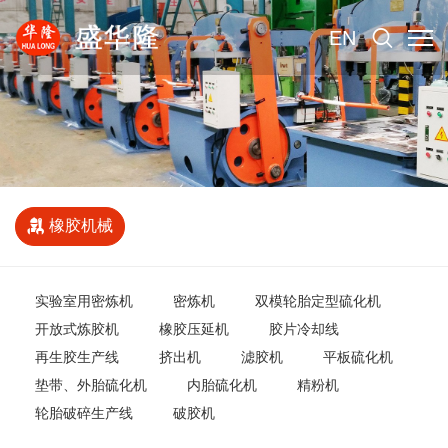
EN
橡胶机械
实验室用密炼机
密炼机
双模轮胎定型硫化机
开放式炼胶机
橡胶压延机
胶片冷却线
再生胶生产线
挤出机
滤胶机
平板硫化机
垫带、外胎硫化机
内胎硫化机
精粉机
轮胎破碎生产线
破胶机