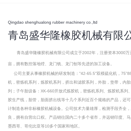
Qingdao shenghualong rubber machinery co.,ltd
青岛盛华隆橡胶机械有限
青岛盛华隆橡胶机械有限公司成立于2002年，注册资本300
亩，拥有数控落地镗、龙门铣、龙门刨等先进的加工设备。
公司主要从事橡胶机械的研发制造："42-65.5"双模硫化机，75”88
机，密炼机系列，炼胶机系列，挤出和滤胶系列，外胎，垫带，内胎
列；子午胎设备：XK-660开放式炼胶机，密炼机系列、炼胶机系列
胶生产线，胎管，胎面挤出线等十几个系列近百个规格的产品，还可
计制造各种非标橡胶机械设备。公司技术力量雄厚，检测手段齐全，
良，拥有自营出口权。产品销往国内二十多个省市，并远销印度、马
墨西哥、哥伦比亚等10多个国家和地区。