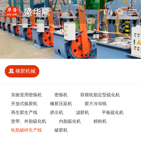
EN
橡胶机械
实验室用密炼机
密炼机
双模轮胎定型硫化机
开放式炼胶机
橡胶压延机
胶片冷却线
再生胶生产线
挤出机
滤胶机
平板硫化机
垫带、外胎硫化机
内胎硫化机
精粉机
轮胎破碎生产线
破胶机