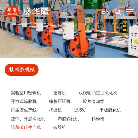
EN
橡胶机械
实验室用密炼机
密炼机
双模轮胎定型硫化机
开放式炼胶机
橡胶压延机
胶片冷却线
再生胶生产线
挤出机
滤胶机
平板硫化机
垫带、外胎硫化机
内胎硫化机
精粉机
轮胎破碎生产线
破胶机